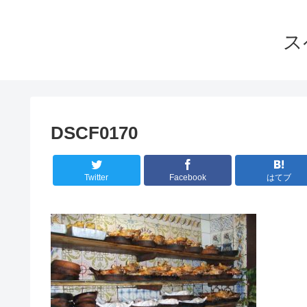
ス
DSCF0170
Twitter
Facebook
はてブ