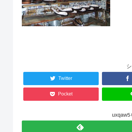
シ
Twitter
Pocket
uxqa